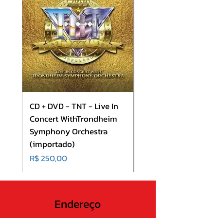
9. Overkill II (The Nightmare
Continues)
CD + DVD - TNT - Live In
CD - Europe - Europ
Concert WithTrondheim
(importado)
Symphony Orchestra
Preço
R$ 180,00
(importado)
Preço
R$ 250,00
Endereço