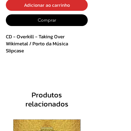
Adicionar ao carrinho
Comprar
CD - Overkill - Taking Over
Wikimetal / Porto da Música
Slipcase
Track List:
1. Deny The Cross
2. Wrecking Crew
3. Fear His Name
Produtos
4. Use Your Head
relacionados
5. Fatal If Swallowed
6. Powersurge
7. In Union We Stand
8. Electro-Violence