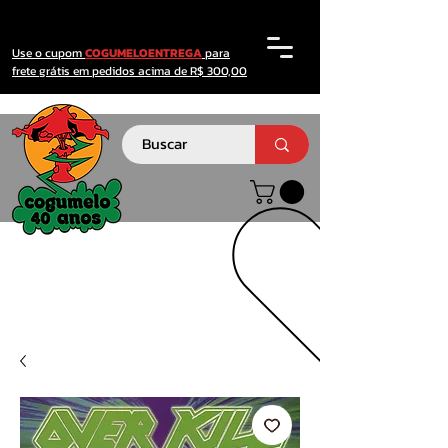
Use o cupom
COGUMELOENTREGA
para
frete grátis em pedidos acima de R$ 300,00