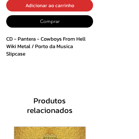
Adicionar ao carrinho
Comprar
CD - Pantera - Cowboys From Hell
Wiki Metal / Porto da Musica
Slipcase
Track List :
01- Cowboys from Hell 04:06
02 - Primal Concrete Sledg2 02:13
Produtos
relacionados
03 - Psycho Holiday 05:19
04 - Heresy 04:45