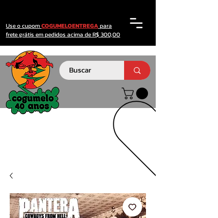
Use o cupom
COGUMELOENTREGA
para
frete grátis em pedidos acima de R$ 300,00