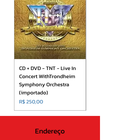
8. Drag The Waters
9. Revolution is my Name
CD + DVD - TNT - Live In
CD - Europe - Europ
Concert WithTrondheim
(importado)
Symphony Orchestra
Preço
R$ 180,00
(importado)
Preço
R$ 250,00
Endereço