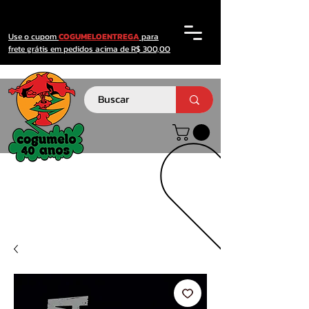
Use o cupom
COGUMELOENTREGA
para
frete grátis em pedidos acima de R$ 300,00