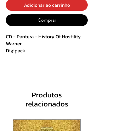
Adicionar ao carrinho
Comprar
CD - Pantera - History Of Hostility
Warner
Digipack
Track List :
1. Cowboys From Hell
2. Cemetery Gates (Demon Knight
Edit)
Produtos
3. Mouth for War
relacionados
4. Walk
5. Fucking Hostile
6. I m Broken
7. 5 Minutes Alone