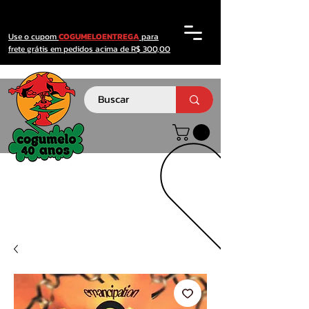
Use o cupom
COGUMELOENTREGA
para
frete grátis em pedidos acima de R$ 300,00