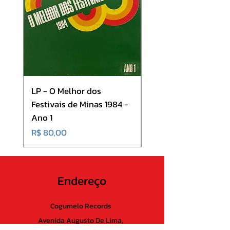
LP - O Melhor dos
LP - SINGLE - A Cor 
Festivais de Minas 1984 -
Som - Dança Baiana
Ano 1
Onde Todos Estão
Preço
Preço
R$ 80,00
R$ 80,00
Endereço
Cogumelo Records
Avenida Augusto De Lima,