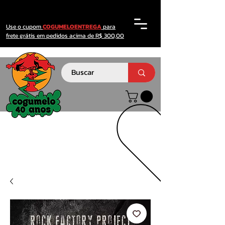
Use o cupom
COGUMELOENTREGA
para
frete grátis em pedidos acima de R$ 300,00