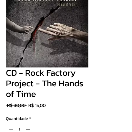
CD - Rock Factory
Project - The Hands
of Time
Preço
Preço
 R$ 30,00 
R$ 15,00
normal
promocional
Quantidade
*