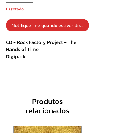
Esgotado
Notifique-me quando estiver disponível
CD - Rock Factory Project - The
Hands of Time
Digipack
MS Records
Track List :
01. Eternal Souls
02. No Time to Lose
Produtos
03. King of the Road
relacionados
04. Morpheus (God of Dreams)
05. Beneath the Mud
06. Time (Hopes from the Past)