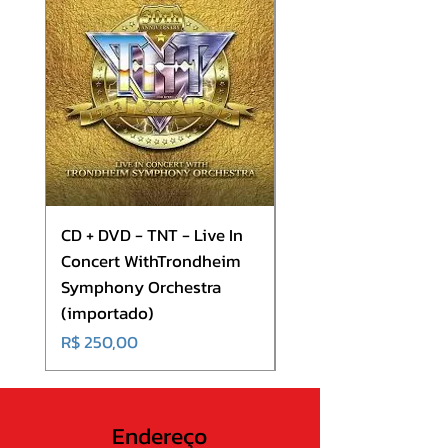
07. Pretty Plastic Woman
08. Shadows Unseen
09. The Less We Know
10. Ripple Effect
CD + DVD - TNT - Live In
CD - Europe - Europ
Concert WithTrondheim
(importado)
Symphony Orchestra
Preço
R$ 180,00
(importado)
Preço
R$ 250,00
Endereço