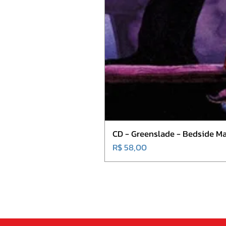
CD - Greenslade - Bedside Ma
Preço
R$ 58,00