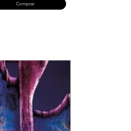
In A Cage
Comprar
Of the World
her Life Beyond Control