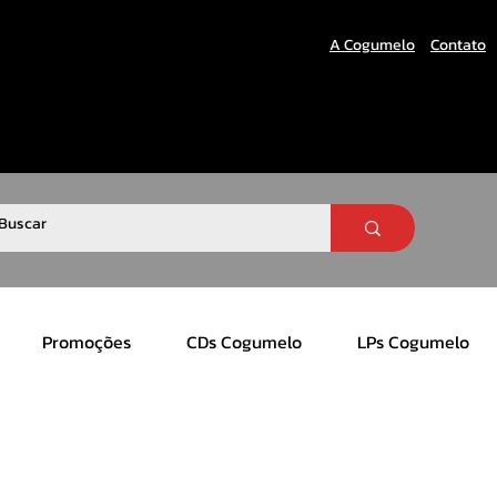
A Cogumelo
Contato
Promoções
CDs Cogumelo
LPs Cogumelo