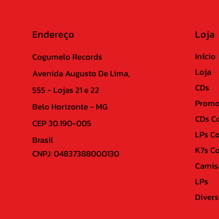
Endereço
Loja
Início
Cogumelo Records
Loja
Avenida Augusto De Lima,
CDs
555 - Lojas 21 e 22
Promo
Belo Horizonte - MG
CDs C
CEP 30.190-005
LPs C
Brasil
K7s C
CNPJ: 04837388000130
Camis
LPs
Divers