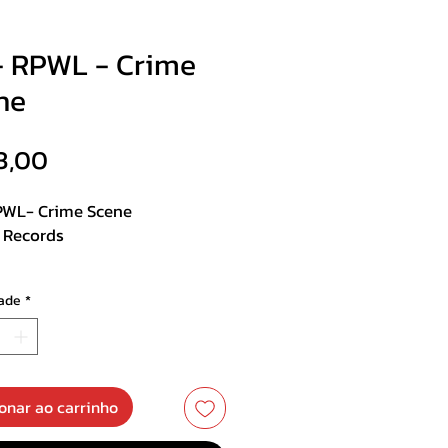
- RPWL - Crime
ne
Preço
3,00
PWL- Crime Scene
n Records
0 + Frete
ade
*
st :
m Of Desire
Rose
onar ao carrinho
d Spring Day In ’22