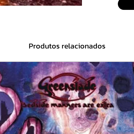
4.Life 
5.King 
6.Anot
Produtos relacionados