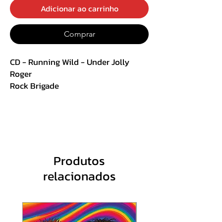
Adicionar ao carrinho
Comprar
CD - Running Wild - Under Jolly
Roger
Rock Brigade
Digipack Duplo
Track List:
CD 1:
Produtos
1. Under Jolly Roger
relacionados
2. Beggar s Night
3. Diamonds of the Black Chest