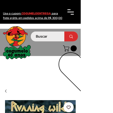
Use o cupom
COGUMELOENTREGA
para
frete grátis em pedidos acima de R$ 300,00