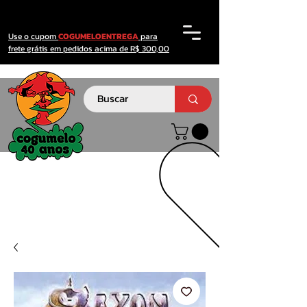
Use o cupom
COGUMELOENTREGA
para
frete grátis em pedidos acima de R$ 300,00