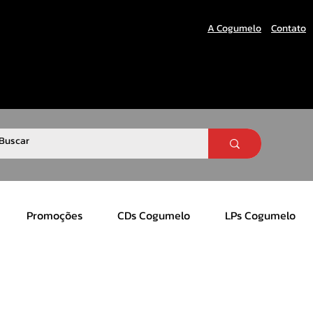
A Cogumelo
Contato
Promoções
CDs Cogumelo
LPs Cogumelo