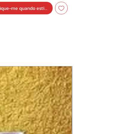
.
fique-me quando estiver disponível
n't Easy
k 'Em When They're Down
mplete Insanity
n's Flight
ting Away
ck Sheep
ctric Rasp