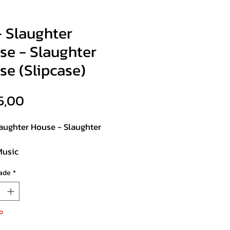
- Slaughter
se - Slaughter
se (Slipcase)
Preço
5,00
laughter House - Slaughter
Music
se
ade
*
st:
.
o
the Neighbors Hear