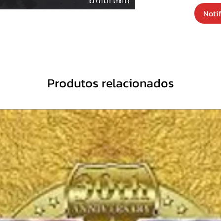
3. U.S.A
Noti
4. It Ai
5. Kic
6. Inco
7. Demo
8. Was
9. Bla
Produtos relacionados
10. Ele