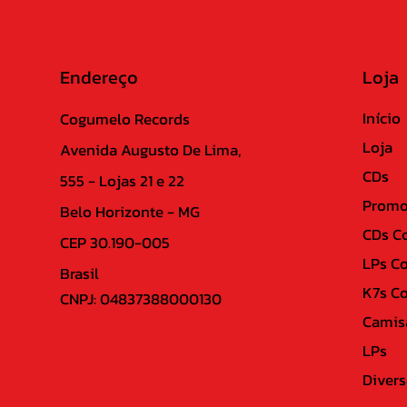
Endereço
Loja
Início
Cogumelo Records
Loja
Avenida Augusto De Lima,
CDs
555 - Lojas 21 e 22
Promo
Belo Horizonte - MG
CDs C
CEP 30.190-005
LPs C
Brasil
K7s C
CNPJ: 04837388000130
Camis
LPs
Divers