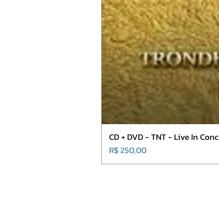
CD + DVD - TNT - Live In Co
Preço
R$ 250,00