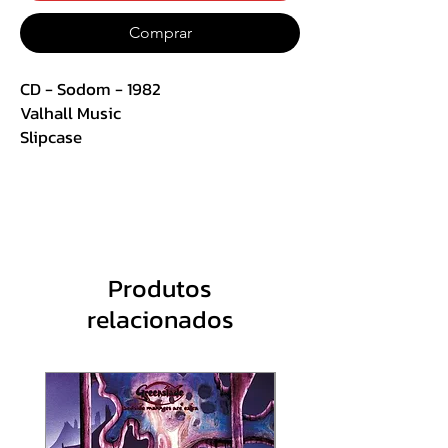
Comprar
CD - Sodom - 1982
Valhall Music
Slipcase
Track List:
1. 1982 (Remix)
2. Witching Metal
3. Victims of Death
Produtos
4. Let's Fight in the Darkness of Hell
relacionados
5. Equinox