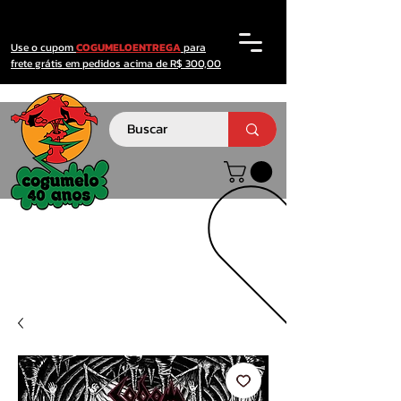
Use o cupom
COGUMELOENTREGA
para
frete grátis em pedidos acima de R$ 300,00