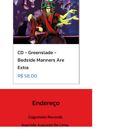
CD - Greenslade -
CD - Hibria - On The
Bedside Manners Are
Shortness Of Life
Extra
Preço
R$ 50,00
Preço
R$ 58,00
Endereço
Cogumelo Records
Avenida Augusto De Lima,