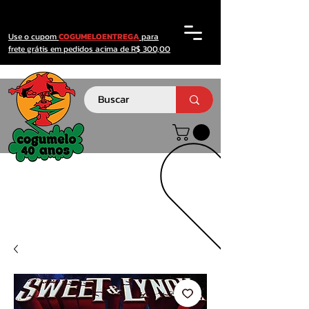
Use o cupom
COGUMELOENTREGA
para
frete grátis em pedidos acima de R$ 300,00