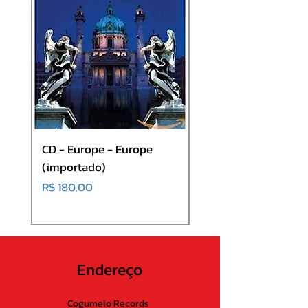
CD - Europe - Europe
CD - DEFALLA –
(importado)
Kingzobullshitbackin
ffect 92 (PRÉ VENDA
Preço
R$ 180,00
Preço
R$ 53,00
Endereço
Cogumelo Records