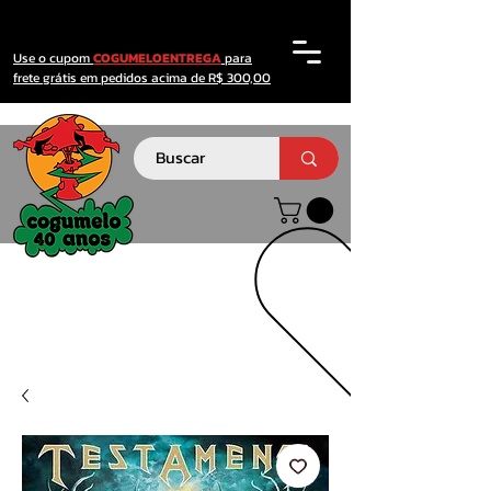
Use o cupom
COGUMELOENTREGA
para
frete grátis em pedidos acima de R$ 300,00