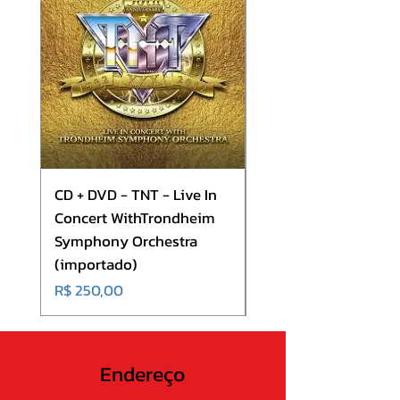
CD + DVD - TNT - Live In
CD - Europe - Europ
Concert WithTrondheim
(importado)
Symphony Orchestra
Preço
R$ 180,00
(importado)
Preço
R$ 250,00
Endereço