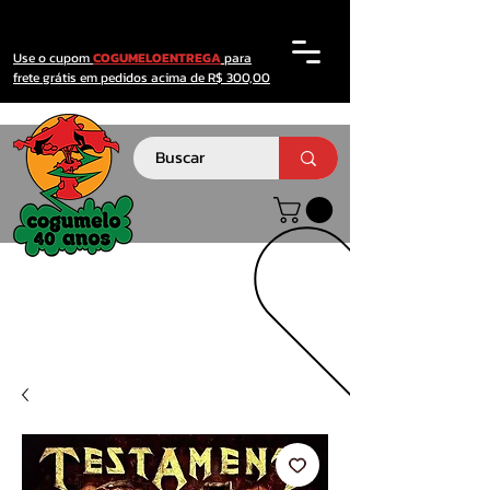
Use o cupom
COGUMELOENTREGA
para
frete grátis em pedidos acima de R$ 300,00