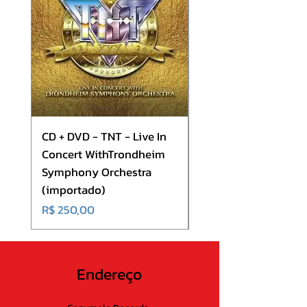
10. Sewn Shut Eyes
11. Fall Of Sipledome
12. Hammer Of The Gods
CD + DVD - TNT - Live In
CD - Europe - Europ
Concert WithTrondheim
(importado)
Symphony Orchestra
Preço
R$ 180,00
(importado)
Preço
R$ 250,00
Endereço