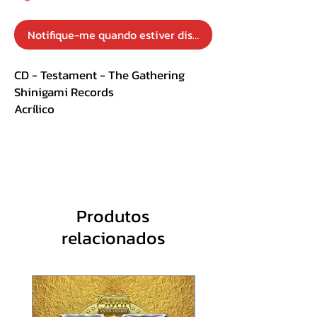
Notifique-me quando estiver disponível
CD - Testament - The Gathering
Shinigami Records
Acrílico
Track LIst:
1. D.N.R. (Do Not Resuscitate)
2. Down For Life
3. Eyes Of Wrath
Produtos
4. True Believer
relacionados
5. 3 Days In Darkness
6. Legions Of The Dead
7. Careful What You Wish For
8. Riding The Snake
9. Allegiance