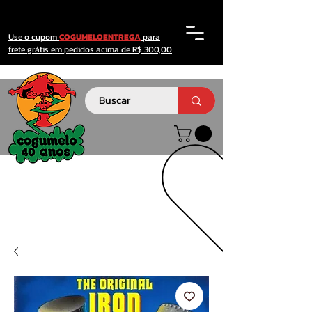
Use o cupom
COGUMELOENTREGA
para
frete grátis em pedidos acima de R$ 300,00