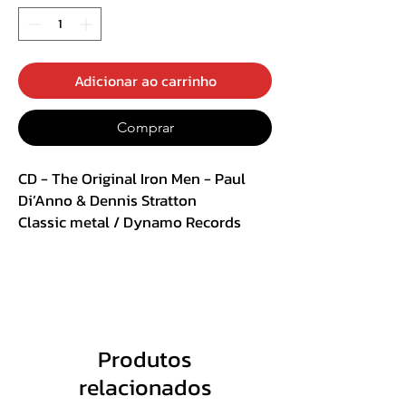
Adicionar ao carrinho
Comprar
CD - The Original Iron Men - Paul
Di’Anno & Dennis Stratton
Classic metal / Dynamo Records
Acrílico
Track List:
1. I’ve Had Enough
2. Lucky To Lose
Produtos
3. Let Him Rock
relacionados
4. It Ain’t Over ‘Til It’s Over