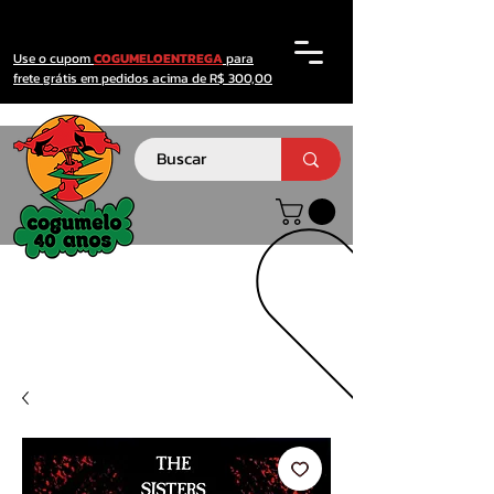
Use o cupom
COGUMELOENTREGA
para
frete grátis em pedidos acima de R$ 300,00