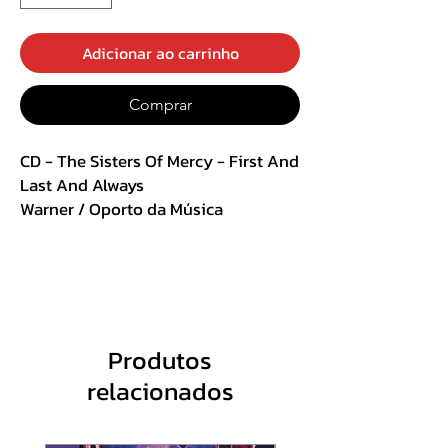
Adicionar ao carrinho
Comprar
CD - The Sisters Of Mercy - First And
Last And Always
Warner / Oporto da Música
Digipack
Track List:
1. Black Planet
2. Walk Away
Produtos
3. No Time To Cry
relacionados
4. A Rock And A Hard Place
5. Marian (Version)