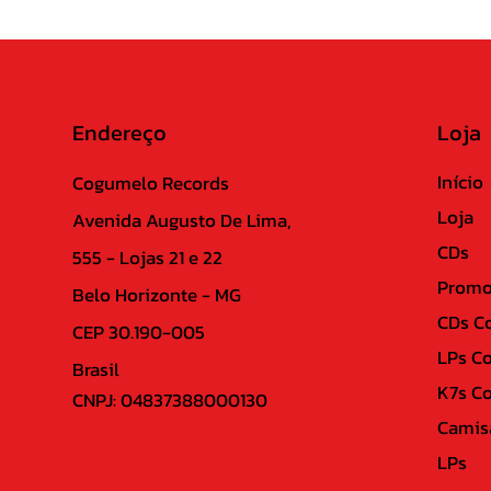
Endereço
Loja
Início
Cogumelo Records
Loja
Avenida Augusto De Lima,
CDs
555 - Lojas 21 e 22
Promo
Belo Horizonte - MG
CDs C
CEP 30.190-005
LPs C
Brasil
K7s C
CNPJ: 04837388000130
Camis
LPs