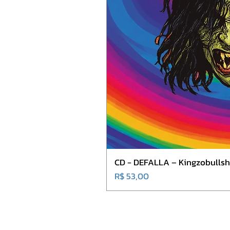
CD - DEFALLA – Kingzobullshi
Preço
R$ 53,00