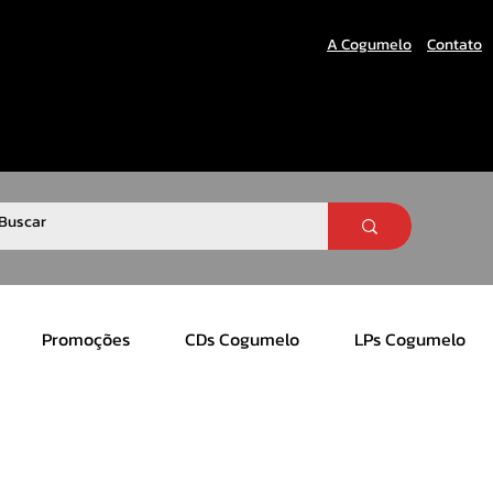
A Cogumelo
Contato
Promoções
CDs Cogumelo
LPs Cogumelo