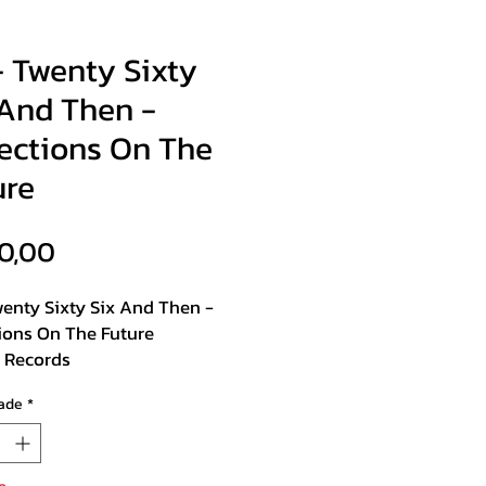
- Twenty Sixty
 And Then -
lections On The
ure
Preço
0,00
wenty Sixty Six And Then -
tions On The Future
n Records
ck Duplo
ade
*
st :