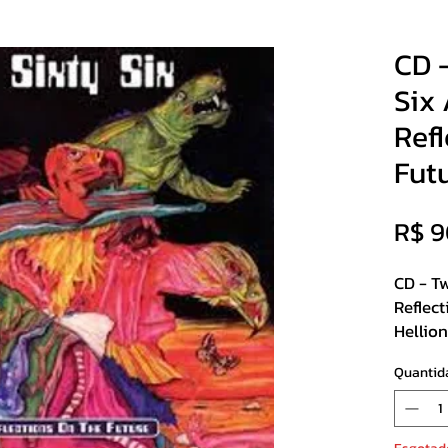
CD 
Six
Ref
Fut
R$ 9
CD - T
Reflec
Hellio
Digipa
Quantid
Track Li