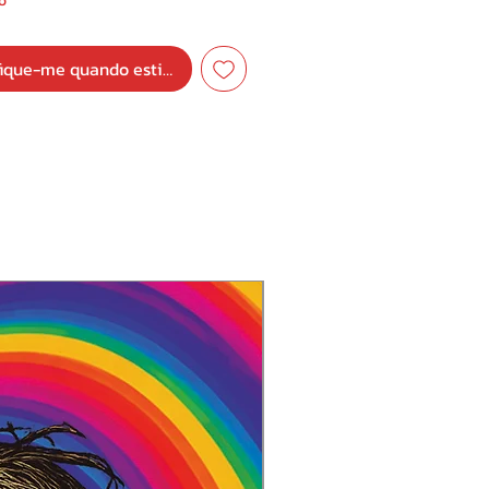
o
My Home
fique-me quando estiver disponível
umn
erking
ections On The Future
 Would You Feel
My Home (Studio Live-Version)