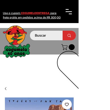
Use o cupom
COGUMELOENTREGA
para
frete grátis em pedidos acima de R$ 300,00