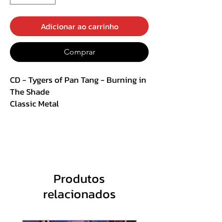
Adicionar ao carrinho
Comprar
CD - Tygers of Pan Tang - Burning in
The Shade
Classic Metal
Slipcase + Pôster
Track List:
1. The First (The Only One)
2. Hit It
Produtos
3. Dream Ticket
relacionados
4. Sweet Lies
5. Maria