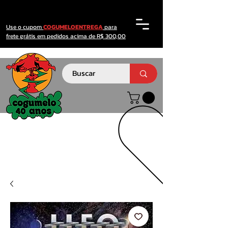
Use o cupom
COGUMELOENTREGA
para
frete grátis em pedidos acima de R$ 300,00