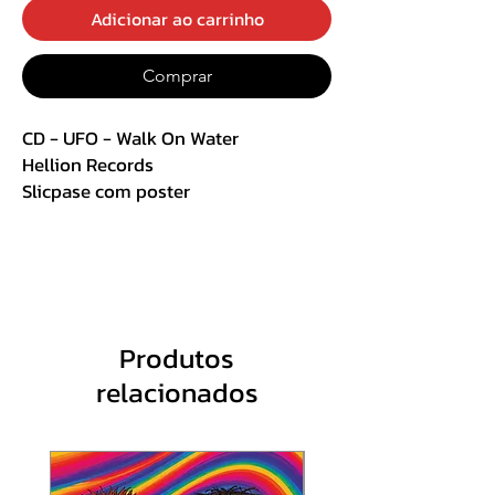
Adicionar ao carrinho
Comprar
CD - UFO - Walk On Water
Hellion Records
Slicpase com poster
Track List :
01. A Self-Made Man
Produtos
02. Venus
relacionados
03. Pushed To The Limit
04. Stopped By A Bullet (of Love)