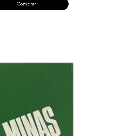
her’s Pet
Comprar
e Me in Hell
fice
en’s on Fire
ntess Bathory
’t Burn the Witch
War with Satan (Preview)
Tracks
sting Out (60 Min+ version)
 Hard (12" Version)
d Queen (12" Version)
sting Out (12" Version)
nds of Hell (Outtake)
ck Metal (Remix)
se the Dead (Church Hall
sals 1979)