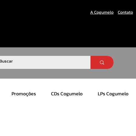
A Cogumelo
Contato
Promoções
CDs Cogumelo
LPs Cogumelo