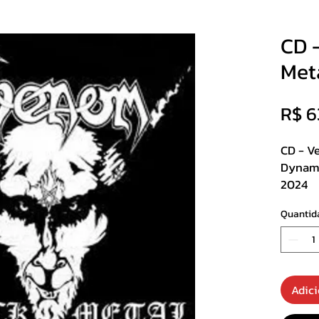
CD 
Met
R$ 6
CD - V
Dynam
2024
Quantid
Track Li
1. Blac
2. To H
3. Buri
Adici
4. Rais