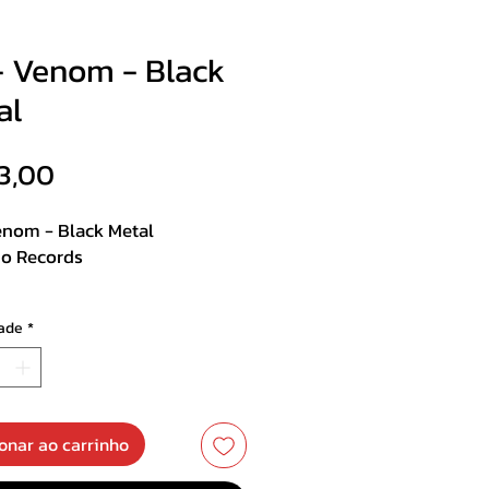
- Venom - Black
al
Preço
3,00
enom - Black Metal
o Records
ade
*
st :
k Metal
ell and Back
ed Alive
onar ao carrinho
e the Dead