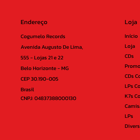
Endereço
Loja
Início
Cogumelo Records
Loja
Avenida Augusto De Lima,
CDs
555 - Lojas 21 e 22
Promo
Belo Horizonte - MG
CDs C
CEP 30.190-005
LPs C
Brasil
K7s C
CNPJ: 04837388000130
Camis
LPs
Divers