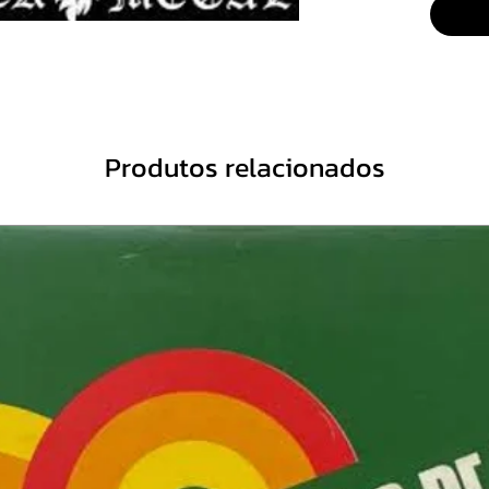
5. Teac
6. Leav
7. Sacri
8. Heav
9. Cou
10. Don
Produtos relacionados
11. At 
Bonus 
12. Bur
13. Die
14. Aci
15. Bur
16. Hou
17. Bla
18. Rai
Rehear