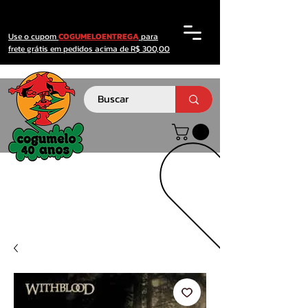
Use o cupom
COGUMELOENTREGA
para
frete grátis em pedidos acima de R$ 300,00