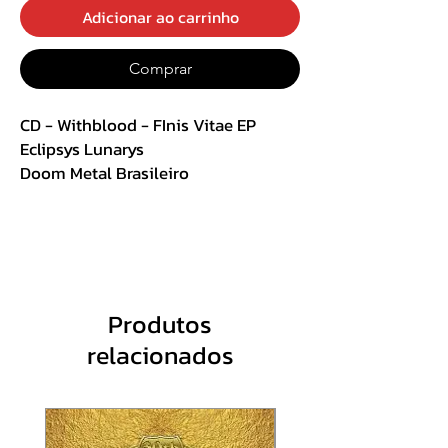
Adicionar ao carrinho
Comprar
CD - Withblood - FInis Vitae EP
Eclipsys Lunarys
Doom Metal Brasileiro
Track List :
1. Pallor
2. Algor
3. Rigor
4. Livor
Produtos
5. Ad Mortem Exolvuntur
relacionados