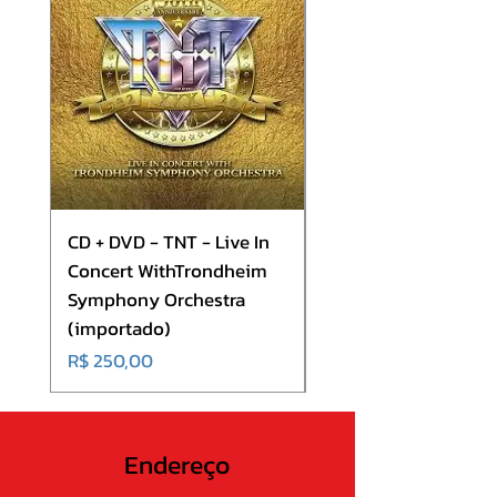
CD + DVD - TNT - Live In
CD - Europe - Europ
Concert WithTrondheim
(importado)
Symphony Orchestra
Preço
R$ 180,00
(importado)
Preço
R$ 250,00
Endereço