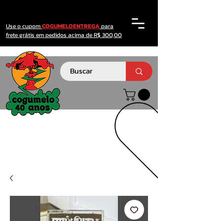
Use o cupom
COGUMELOENTREGA
para
frete grátis em pedidos acima de R$ 300,00