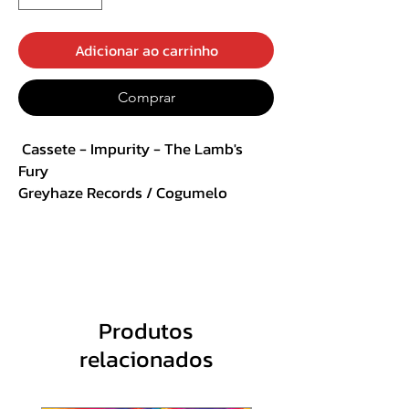
Adicionar ao carrinho
Comprar
Cassete - Impurity - The Lamb's
Fury
Greyhaze Records / Cogumelo
Records
Importada
Track List :
Lado A
Produtos
relacionados
Introduction
Ecstasy Law