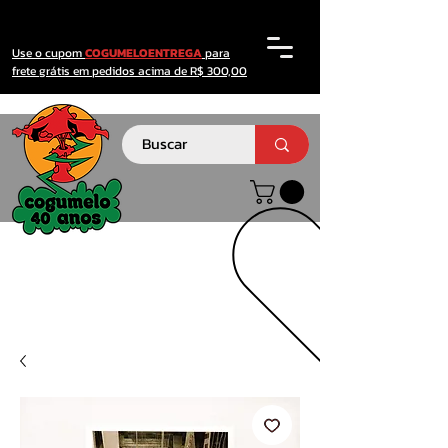
Use o cupom
COGUMELOENTREGA
para
frete grátis em pedidos acima de R$ 300,00