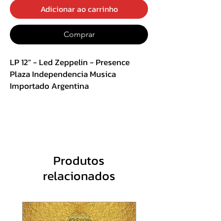
Adicionar ao carrinho
Comprar
LP 12" - Led Zeppelin - Presence
Plaza Independencia Musica
Importado Argentina
Gatefold com Encarte
Peça Unica
Acompanha Livreto
Track List :
Produtos
Lado A
relacionados
A1 Achilles Last Stand
A2 For Your Life
A3 Royal Orleans