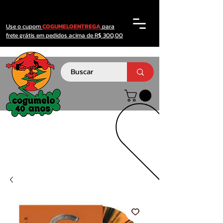
Use o cupom
COGUMELOENTREGA
para
frete grátis em pedidos acima de R$ 300,00