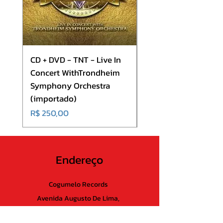
4. Não Tente Fazer Isso Em Casa
5. Entre o Sim e O Não
CD + DVD - TNT - Live In
CD - Europe - Europ
Concert WithTrondheim
(importado)
Symphony Orchestra
Preço
R$ 180,00
(importado)
Preço
R$ 250,00
Endereço
Cogumelo Records
Avenida Augusto De Lima,
555 - Lojas 21 e 22