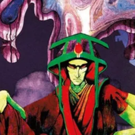
Trum
Voca
Word
B
Hey 
4
Prod
Prod
& Ar
Prod
Cope
B
Thes
5