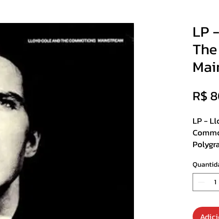
LP 
The
Mai
R$ 8
LP - L
Commot
Polyg
Usado
Quantid
Track Li
A
My B
1
Adici