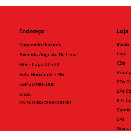
Endereço
Loja
Início
Cogumelo Records
Loja
Avenida Augusto De Lima,
CDs
555 - Lojas 21 e 22
Promo
Belo Horizonte - MG
CDs C
CEP 30.190-005
LPs C
Brasil
K7s C
CNPJ: 04837388000130
Camis
LPs
Divers