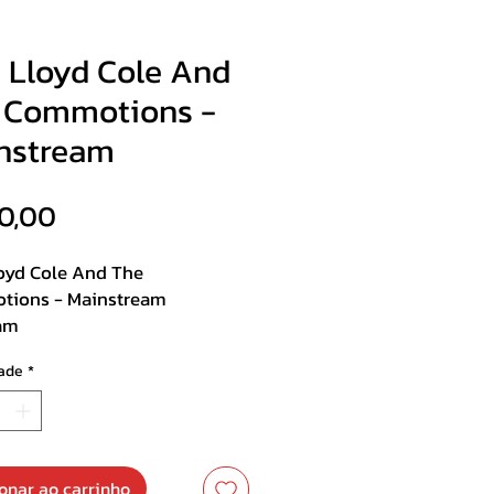
- Lloyd Cole And
 Commotions -
nstream
Preço
0,00
loyd Cole And The
ions - Mainstream
ram
ade
*
st :
ag
3:
5
5
onar ao carrinho