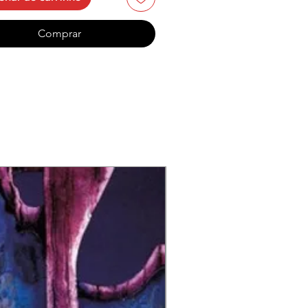
 The Hip
3:
57
Comprar
5:
ing Vocals
–
Nicky Holland
27
teel Guitar
–
Tommy Willis
stream
3:1
ing Vocals
–
John Sloman
,
3
 Jackson
ifer She Said
3:
ing Vocals, Strings
0
angement]
–
Nicky Holland
3
er Malcontent
4:
4
9
 Penn Blues
3:
onica
–
Fraser Speirs
2
8
Snake
5:1
c By
–
Ian Stanley
4