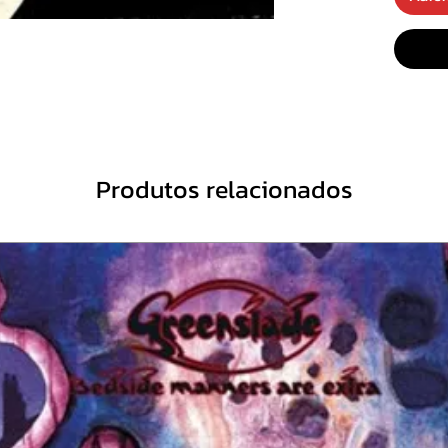
A
From
2
A
29
3
Back
Lap S
A
Main
4
Back
Produtos relacionados
Tony
A
Jenn
5
Back
[Arr
B
Mist
1
B
Sean
2
Harm
B
Big 
3
Musi