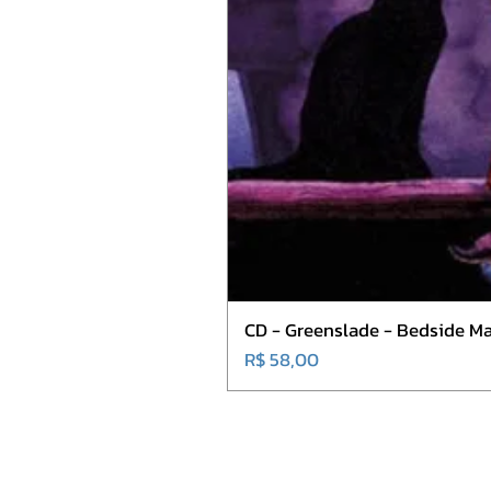
CD - Greenslade - Bedside Ma
Preço
R$ 58,00