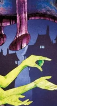
pet
–
Jon Hassell
ls
–
Tracey Thorn
s By
–
Lloyd Cole
Rusty
4:
ucer
–
Julian Mendelsohn
2
ucer [Additional Recording
9
rangement]
–
Ian Stanley
ucer [Consultant]
–
Stewart
land
e Days
2:
27