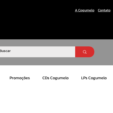
A Cogumelo
Contato
Promoções
CDs Cogumelo
LPs Cogumelo