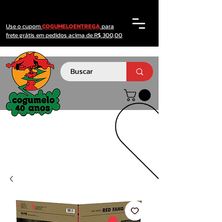
Use o cupom
COGUMELOENTREGA
para
frete grátis em pedidos acima de R$ 300,00