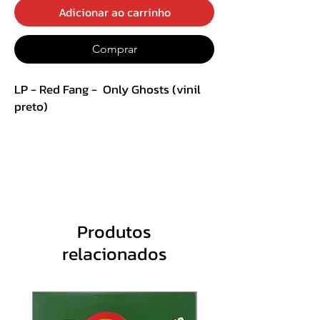
Adicionar ao carrinho
Comprar
LP - Red Fang - Only Ghosts (vinil
preto)
Gravadora: Relapse Records
A1
Flies
3:37
A2
Cut It Short
4:12
A3
Flames
1:30
A4
No Air
4:52
Produtos
A5
Shadows
3:12
relacionados
A6
Not For You
3:19
B1
The Smell Of The Sound
5:23
B2
The Deep
4:27
B3
I Am A Ghost
4:08