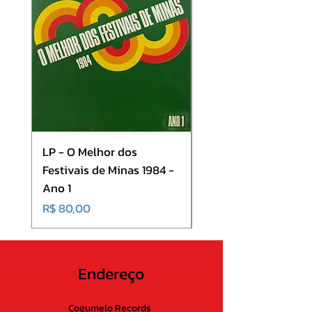
B4
Living In Lye
6:20
LP - O Melhor dos
LP - SINGLE - A Cor 
Festivais de Minas 1984 -
Som - Dança Baiana
Ano 1
Onde Todos Estão
Preço
Preço
R$ 80,00
R$ 80,00
Endereço
Cogumelo Records