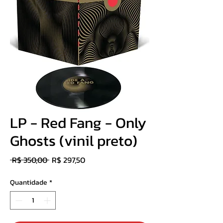
LP - Red Fang - Only
Ghosts (vinil preto)
Preço
Preço
 R$ 350,00 
R$ 297,50
normal
promocional
Quantidade
*