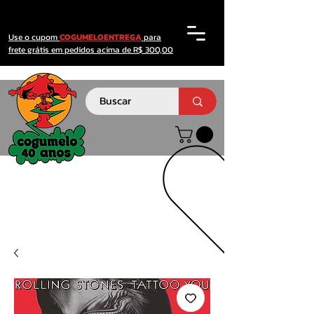
Use o cupom
COGUMELOENTREGA
para
frete grátis em pedidos acima de R$ 300,00