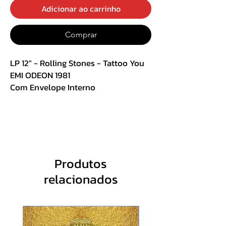
Adicionar ao carrinho
Comprar
LP 12" - Rolling Stones - Tattoo You
EMI ODEON 1981
Com Envelope Interno
R$ 200,00 + Frete
Track List :
Lado A
A1 Start Me Up 3:32
Produtos
A2 Hang Fire 2:22
relacionados
A3 Slave 4:53
A4 Little T & A 3:24
A5 Black Limousine 3:31
A6 Neighbours 3:31