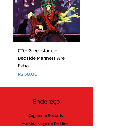
3 - Princesa 3:13
4 - Meu Marfim 4:29
5 - A Outra 3:23
CD - Greenslade -
CD - Hibria - On The
Bedside Manners Are
Shortness Of Life
Extra
Preço
R$ 50,00
Preço
R$ 58,00
Endereço
Cogumelo Records
Avenida Augusto De Lima,