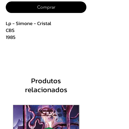
Comprar
Lp - Simone - Cristal
CBS
1985
Raro com encarte
Track List :
1 - Tinha De Ser 4:48
2 - Sonhos Arrastão Dos Pescadores
4:18
Produtos
3 - Cristal 3:38
relacionados
4 - Lábios Vermelhos 3:45
5 - Água Na Boca 3:43
Lado B
1 - Amor No Coração 4:30
2 - Você É Real 4:37