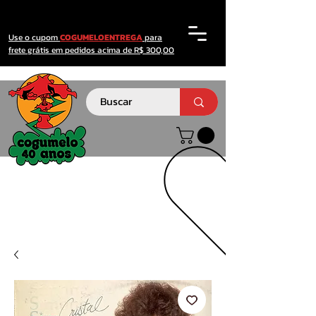
Use o cupom
COGUMELOENTREGA
para
frete grátis em pedidos acima de R$ 300,00