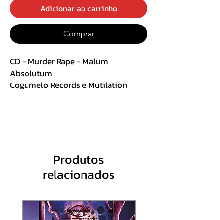
Adicionar ao carrinho
Comprar
CD - Murder Rape - Malum
Absolutum
Cogumelo Records e Mutilation
Records
Slipcase Acrílico
Track List :
1. Ad Invocatio - 01:05
Produtos
2. Let the Age of Antichrist Come -
relacionados
05:20
3. Sing, Attack and Triumph - 06:32
4. Majestic Funeral - 07:48
5. Depravatio Insana - 00:55