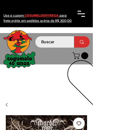
Use o cupom
COGUMELOENTREGA
para
frete grátis em pedidos acima de R$ 300,00