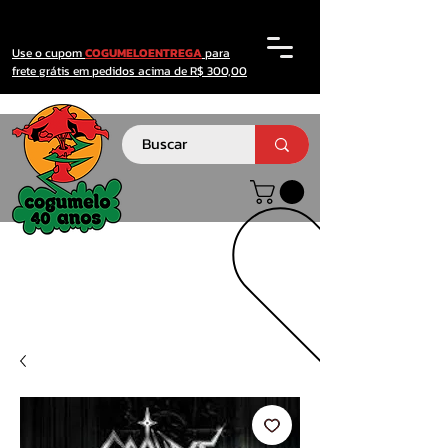
Use o cupom
COGUMELOENTREGA
para
frete grátis em pedidos acima de R$ 300,00