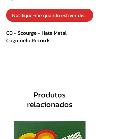
Notifique-me quando estiver disponível
CD - Scourge - Hate Metal
Cogumelo Records
Track List :
1. Intro - Sentenced To Die
2. The Bread That God Crushed
3. Angels Of Wrath
4. Orgy In Paradise
Produtos
5. Sacrifice Of The Dead
relacionados
6. The Ancient Ritual Of Death
7. My Hate, My Dreams, My Revenge
8. Hate Metal