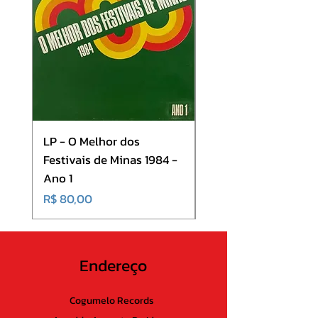
LP - O Melhor dos
LP - SINGLE - A Cor 
Festivais de Minas 1984 -
Som - Dança Baiana
Ano 1
Onde Todos Estão
Preço
Preço
R$ 80,00
R$ 80,00
Endereço
Cogumelo Records