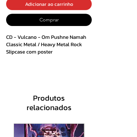
Adicionar ao carrinho
Comprar
CD - Vulcano - Om Pushne Namah
Classic Metal / Heavy Metal Rock
Slipcase com poster
Track List :
Gravações originais de 1983 –
VULCANO:
Produtos
01. Cidade Dos Porcos
relacionados
02. Besta Cibernética
03. Santos City
04. Perdido Achado E Regenerado