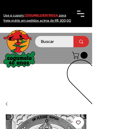
Use o cupom
COGUMELOENTREGA
para
frete grátis em pedidos acima de R$ 300,00