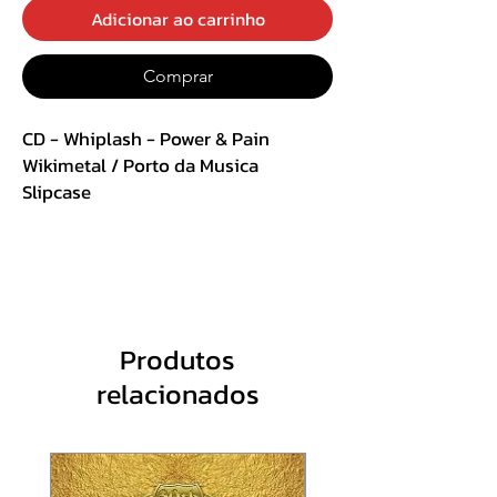
Adicionar ao carrinho
Comprar
CD - Whiplash - Power & Pain
Wikimetal / Porto da Musica
Slipcase
Track List :
1. Stage Dive
Produtos
2. Red Bomb
relacionados
3. Last Man Alive
4. Message in Blood