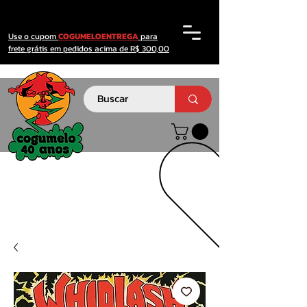
Use o cupom
COGUMELOENTREGA
para
frete grátis em pedidos acima de R$ 300,00