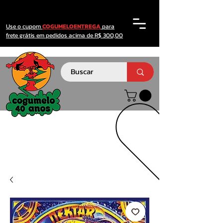
Use o cupom
COGUMELOENTREGA
para
frete grátis em pedidos acima de R$ 300,00