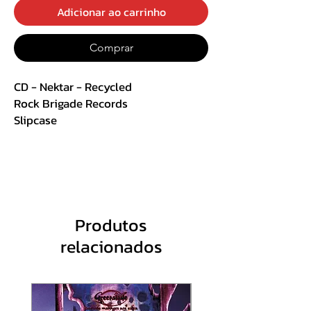
Adicionar ao carrinho
Comprar
CD - Nektar - Recycled
Rock Brigade Records
Slipcase
Track List:
1. Recycle
2. Cybernetic Consumption
3. Recycle Countdown
Produtos
4. Automaton Horrorscope
relacionados
5. Recycling
6. Flight To Reality
7. Unendless Imagination?
8. São Paulo Sunrise