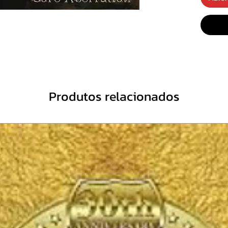
4- Mast
5- Blo
6- Ligh
7- Call
8- War
Pleasu
Produtos relacionados