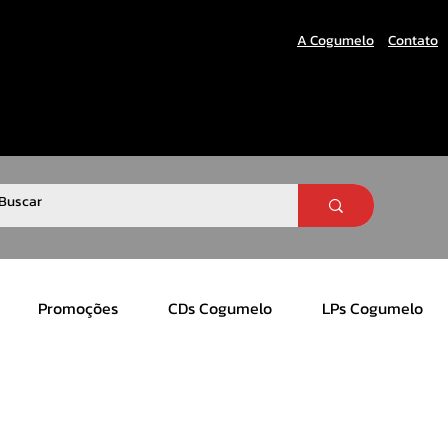
A Cogumelo
Contato
Promoções
CDs Cogumelo
LPs Cogumelo