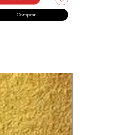
er of Suffering
od Deliriums
Comprar
ts on the Dark Sky
ing With the Dead’s
 lust (Queen of Carnal
res)