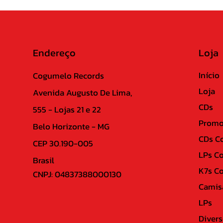
Endereço
Loja
Início
Cogumelo Records
Loja
Avenida Augusto De Lima,
CDs
555 - Lojas 21 e 22
Promo
Belo Horizonte - MG
CDs C
CEP 30.190-005
LPs C
Brasil
K7s C
CNPJ: 04837388000130
Camis
LPs
Divers