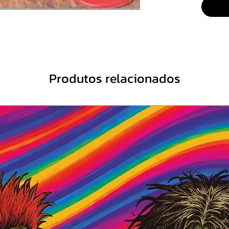
4 A Li
5 Upst
6 Carr
7 Qual
8 Bole
Writte
Produtos relacionados
9 De N
10 Noit
11 Ocu
12 She 
Music 
13 Lade
14 Fum
15 Blue
16 Wes