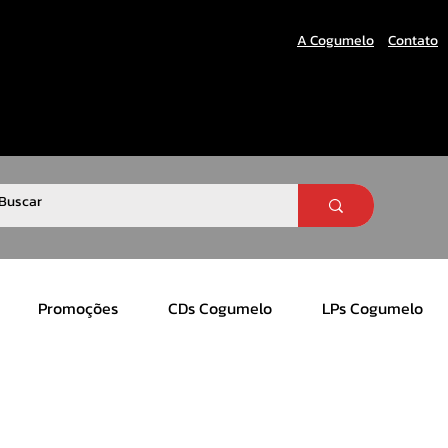
A Cogumelo
Contato
Promoções
CDs Cogumelo
LPs Cogumelo