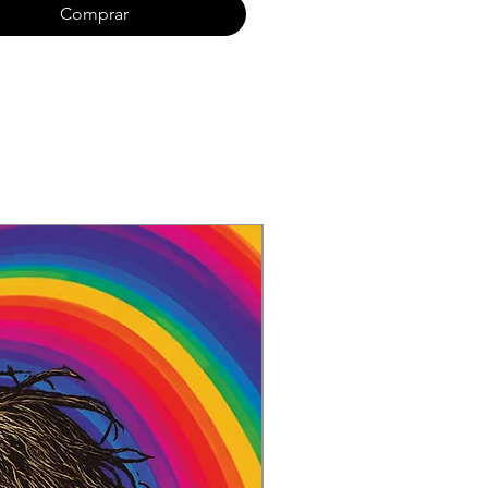
nha
Comprar
ings
egador
 Delas Me Responderá ?
ro de Ravel
n By – Maurice Ravel
ovo Não
es de Sol
pação Preocupante
Drives Me Crazy
By – Fine Young Cannibals
ira
aça
s e Dor
ley