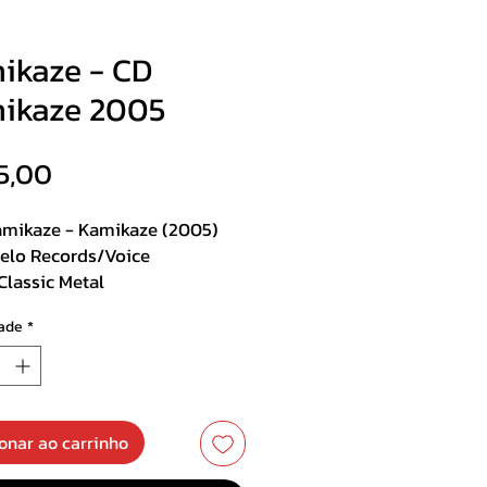
ikaze - CD
ikaze 2005
Preço
5,00
amikaze - Kamikaze (2005)
lo Records/Voice
Classic Metal
se com poster
ade
*
st :
tuei-me
ro Indireto
onar ao carrinho
dio