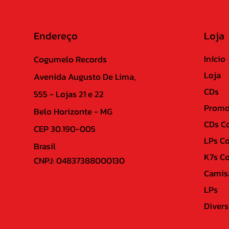
Endereço
Loja
Início
Cogumelo Records
Loja
Avenida Augusto De Lima,
CDs
555 - Lojas 21 e 22
Promo
Belo Horizonte - MG
CDs C
CEP 30.190-005
LPs C
Brasil
K7s C
CNPJ: 04837388000130
Camis
LPs
Divers