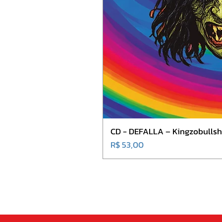
CD - DEFALLA – Kingzobullshi
Preço
R$ 53,00