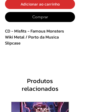
Adicionar ao carrinho
Comprar
CD - Misfits - Famous Monsters
Wiki Metal / Porto da Musica
Slipcase
Track List :
1. Kong at the Gates
2. The Forbidden Zone
Produtos
3. Lost in Space
relacionados
4. Dust to Dust
5. Crawling Eye
6. Witch Hunt
7. Scream!