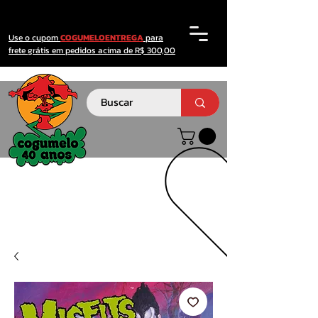
Use o cupom
COGUMELOENTREGA
para
frete grátis em pedidos acima de R$ 300,00