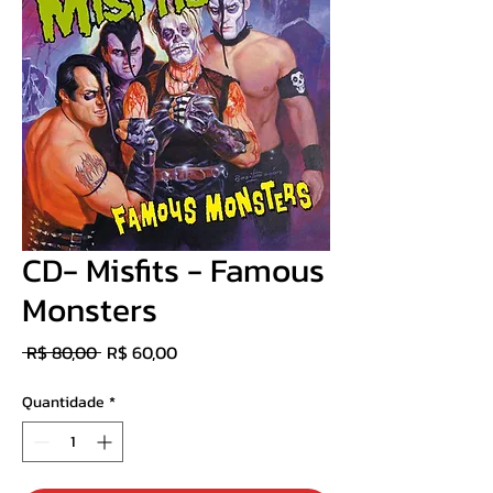
CD- Misfits - Famous
Monsters
Preço
Preço
 R$ 80,00 
R$ 60,00
normal
promocional
Quantidade
*