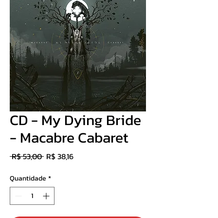
CD - My Dying Bride
- Macabre Cabaret
Preço
Preço
 R$ 53,00 
R$ 38,16
normal
promocional
Quantidade
*