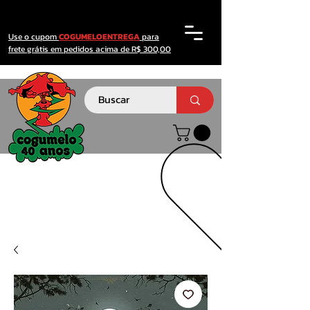
Use o cupom
COGUMELOENTREGA
para
frete grátis em pedidos acima de R$ 300,00