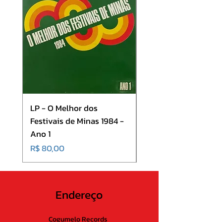
LP - O Melhor dos
LP - SINGLE - A Cor 
Festivais de Minas 1984 -
Som - Dança Baiana
Ano 1
Onde Todos Estão
Preço
Preço
R$ 80,00
R$ 80,00
Endereço
Cogumelo Records