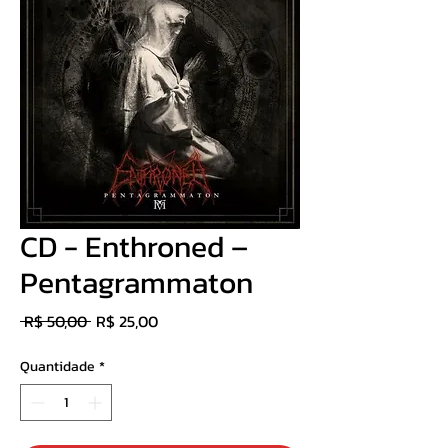
CD - Enthroned –
Pentagrammaton
Preço
Preço
 R$ 50,00 
R$ 25,00
normal
promocional
Quantidade
*