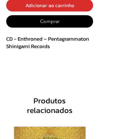
Adicionar ao carrinho
Comprar
CD - Enthroned – Pentagrammaton
Shinigami Records
Track List :
1. In Missi Solemnibvs 02:07
instrumental
2. The Vitalized Shell 04:01
3. Rion Riorrim 03:04
Produtos
4. Ornament of Grace 04:56
relacionados
5. Magnvs Princeps Leopardi 03:27
6. Pentagrammaton 06:15
7. Nehas’t 02:49
8. The Essential Chaos 03:04