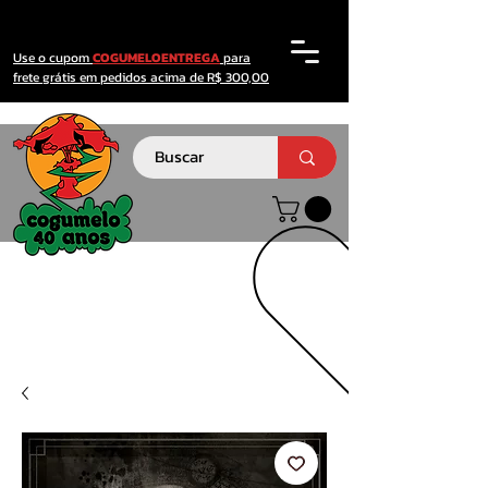
Use o cupom
COGUMELOENTREGA
para
frete grátis em pedidos acima de R$ 300,00