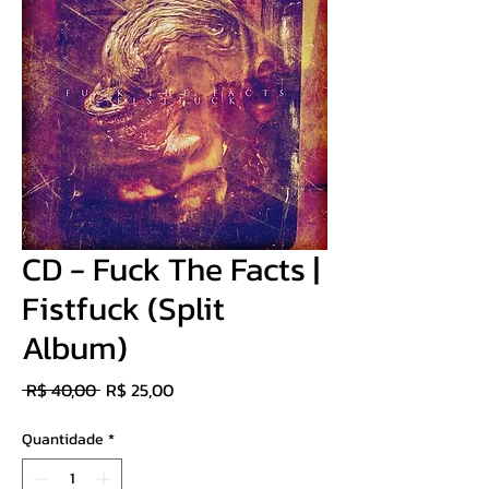
CD - Fuck The Facts |
Fistfuck (Split
Album)
Preço
Preço
 R$ 40,00 
R$ 25,00
normal
promocional
Quantidade
*