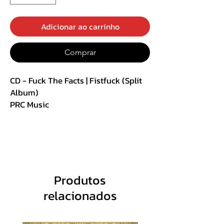
Adicionar ao carrinho
Comprar
CD - Fuck The Facts | Fistfuck (Split
Album)
PRC Music
Acrílico
R$ 25,00 + Frete
Track List:
Produtos
- Fuck The Facts
relacionados
1. Downtrodden Initiates