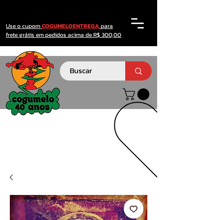
Use o cupom
COGUMELOENTREGA
para
frete grátis em pedidos acima de R$ 300,00