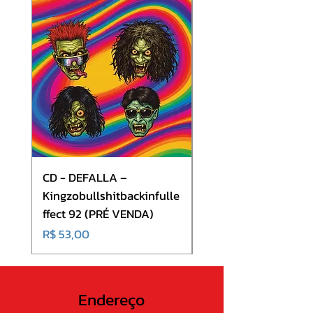
8. Unleash the Fury
9. 37 Stabwounds
10. Exposed to Poison
CD - DEFALLA –
CD - Volkana - Mindt
Kingzobullshitbackinfulle
(CD + DVD)
ffect 92 (PRÉ VENDA)
Preço
R$ 70,00
Preço
R$ 53,00
Endereço