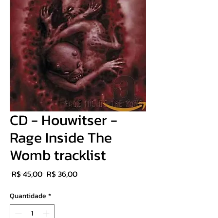
CD - Houwitser -
Rage Inside The
Womb tracklist
Preço
Preço
 R$ 45,00 
R$ 36,00
normal
promocional
Quantidade
*