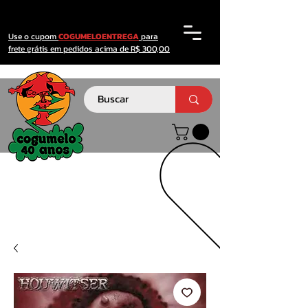
Use o cupom
COGUMELOENTREGA
para
frete grátis em pedidos acima de R$ 300,00