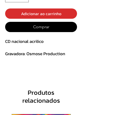
Adicionar ao carrinho
Comprar
CD nacional acrilico
Gravadora: Osmose Production
TRACK LIST:
1. Slaughter Confession
2. Nailing the Torso
3. Score of Corpses
4. Gutted in the Gutter
Produtos
5. A Bite of a Diseased Rat
relacionados
6. Rage Inside the Womb
7. Vengeance Needs Blood