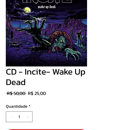
CD - Incite- Wake Up
Dead
Preço
Preço
 R$ 50,00 
R$ 25,00
normal
promocional
Quantidade
*