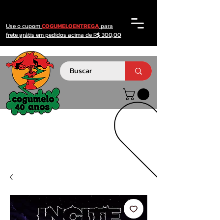
Use o cupom
COGUMELOENTREGA
para
frete grátis em pedidos acima de R$ 300,00