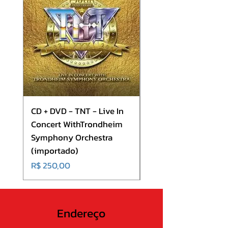
10. The Slaughter
CD + DVD - TNT - Live In
CD - Europe - Europ
Concert WithTrondheim
(importado)
Symphony Orchestra
Preço
R$ 180,00
(importado)
Preço
R$ 250,00
Endereço