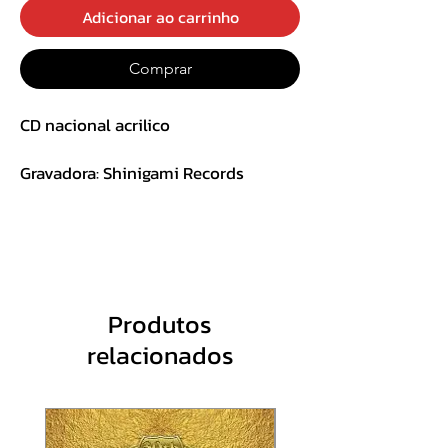
Adicionar ao carrinho
Comprar
CD nacional acrilico
Gravadora: Shinigami Records
TRACK LIST:
1. Fuck With Me (Wake Up Dead)
2. War Soup (feat. Max Cavalera)
3. Sucker Punched
4. Deadbeat
Produtos
5. Mental Destruction
relacionados
6. Built to Destroy
7. Stagnant
8. Fallen
9. The Aftermath